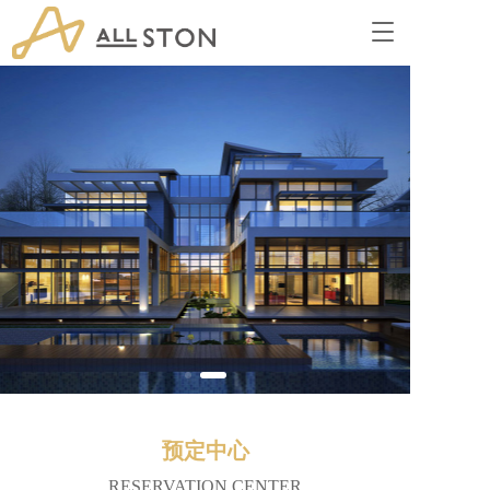
T
o
g
g
l
e
n
a
v
i
g
a
t
i
o
n
预定中心
RESERVATION CENTER