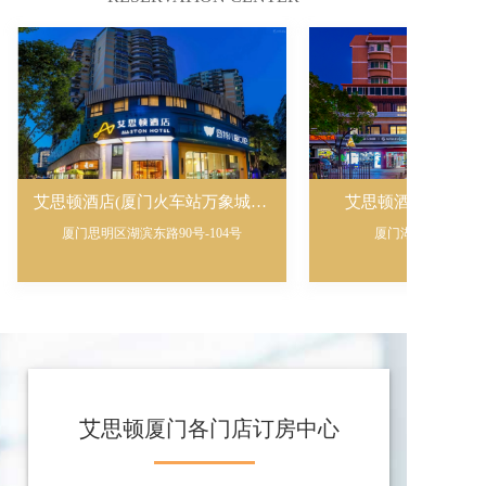
艾思顿酒店(厦门火车站万象城店)
艾思顿酒店(厦门SM
厦门思明区湖滨东路90号-104号
厦门湖里区禾山路2
艾思顿厦门各门店订房中心